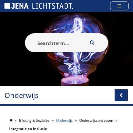
Cookies beheer paneel
Onderwijs
Bildung & Soziales
Onderwijs
Onderwijsconcepten
Integratie en inclusie