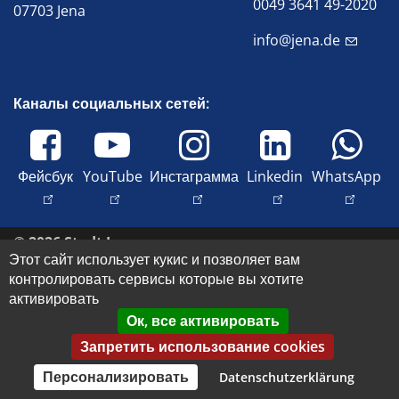
0049 3641 49-2020
07703 Jena
info@jena.de
Каналы социальных сетей:
Фейсбук
YouTube
Инстаграмма
Linkedin
WhatsApp
© 2026 Stadt Jena
Этот сайт использует кукис и позволяет вам
Свяжитесь с нами
контролировать сервисы которые вы хотите
Оттиск
активировать
Доступность
Ок, все активировать
Защита данных
Запретить использование cookies
Авторские права и права на изображения
Персонализировать
Datenschutzerklärung
Datenschutz-Einstellungen anpassen